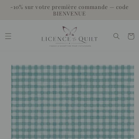
et
-10% sur votre première commande — code
passer
BIENVENUE
au
contenu
Panier
Passer aux
informations
produits