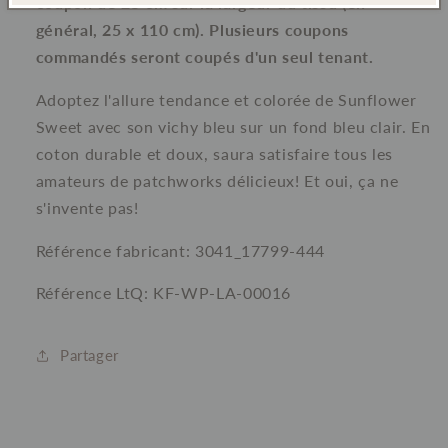
coupon de 25 cm sur la largeur du tissu (en
général, 25 x 110 cm). Plusieurs coupons
commandés seront coupés d'un seul tenant.
Adoptez l'allure tendance et colorée de Sunflower
Sweet avec son vichy bleu sur un fond bleu clair. En
coton durable et doux, saura satisfaire tous les
amateurs de patchworks délicieux! Et oui, ça ne
s'invente pas!
Référence fabricant: 3041_
17799-444
Référence LtQ: KF-WP-LA-00016
Partager