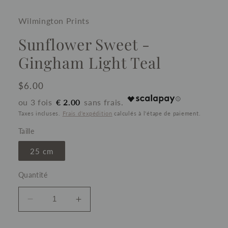
Wilmington Prints
Sunflower Sweet -
Gingham Light Teal
Prix
$6.00
habituel
€ 2.00
Taxes incluses.
Frais d'expédition
calculés à l'étape de paiement.
Taille
25 cm
Quantité
Réduire
Augmenter
la
la
quantité
quantité