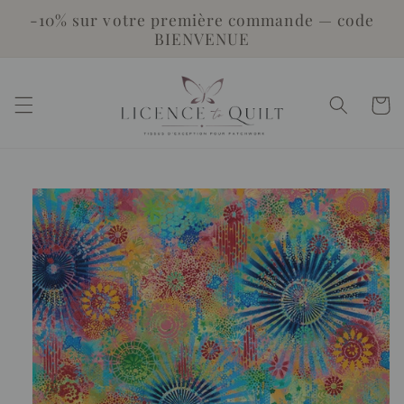
et
-10% sur votre première commande — code
passer
BIENVENUE
au
contenu
Panier
Passer aux
informations
produits