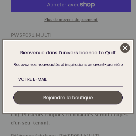
Multi
Multi
Plus de moyens de paiement
SKU:
PWSP091.MULTI
Fabricant: FreeSpirit Fabrics
Bienvenue dans l’univers Licence to Quilt
Designer:
Sue Penn
Recevez nos nouveautés et inspirations en avant-première
Largeur 45 inches soit 114 cm en 100% coton.
Le minimum de vente dans notre boutique est de
Rejoindre la boutique
25 cm. Le prix affiché correspond à un coupon de
25 cm sur la largeur du tissu (en général, 25 x 110
cm). Plusieurs coupons commandés seront coupés
d'un seul tenant.
Référence fabricant:
PWSP091.MULTI