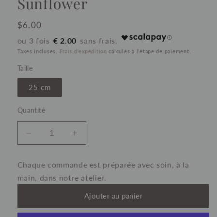
Sunflower
Prix
$6.00
habituel
€ 2.00
Taxes incluses.
Frais d'expédition
calculés à l'étape de paiement.
Taille
25 cm
Quantité
Réduire
Augmenter
la
la
quantité
quantité
Chaque commande est préparée avec soin, à la
de
de
main, dans notre atelier.
Pumpkin
Pumpkin
Harvest
Harvest
Ajouter au panier
-
-
Sunflower
Sunflower