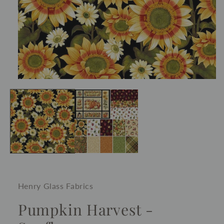
Ouvrir
le
média
1
dans
une
fenêtre
modale
Henry Glass Fabrics
Pumpkin Harvest -