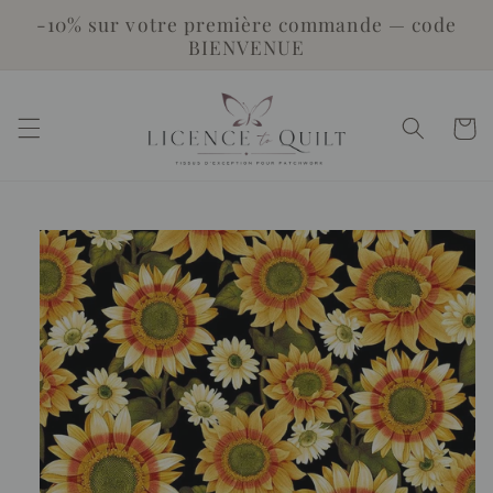
et
-10% sur votre première commande — code
passer
BIENVENUE
au
contenu
Panier
Passer aux
informations
produits