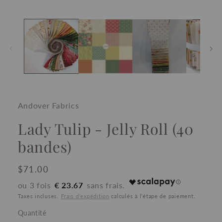
Andover Fabrics
Lady Tulip - Jelly Roll (40
bandes)
Prix
$71.00
habituel
€ 23.67
Taxes incluses.
Frais d'expédition
calculés à l'étape de paiement.
Quantité