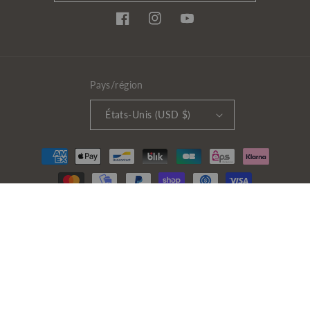
Facebook
Instagram
YouTube
Pays/région
États-Unis (USD $)
Moyens
de
paiement
© 2026,
Licence To Quilt
Commerce électronique propulsé par
Shopify
Politique de remboursement
Politique de confidentialité
Conditions d’utilisation
Conditions générales de vente
Mentions légales
Politique d’expédition
Coordonnées
Politique de résiliation