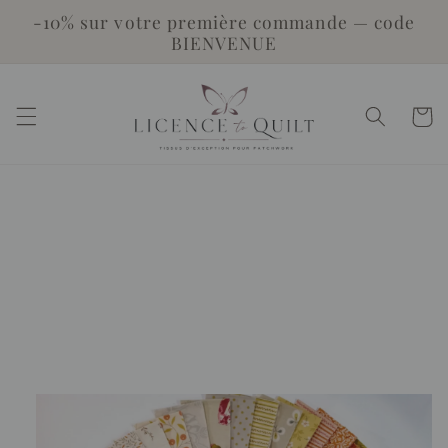
et
-10% sur votre première commande — code
passer
BIENVENUE
au
contenu
Panier
Passer aux
informations
produits