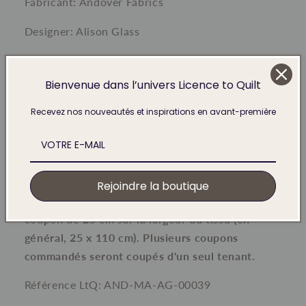
Fabricant: Andover Fabrics
Designer: Alison Glass
Les tout nouveaux tissus Cross Stitch d'Alison
Glass, disponibles dans une palette de couleurs
Bienvenue dans l’univers Licence to Quilt
vives, brillantes et ensoleillées. Ces tissus
Recevez nos nouveautés et inspirations en avant-première
s'accordent le mieux avec un uni blanc ou noir et ils
sont parfaits pour des quilts modernes.
Largeur 44/45 inches soit 111/114 cm en 100%
coton.
Le minimum de vente dans notre boutique
Rejoindre la boutique
est de 25 cm. Le prix affiché correspond à un
coupon de 25 cm sur la largeur du tissu (en
général, 25 x 110 cm). Plusieurs coupons
commandés seront coupés d'un seul tenant.
Référence LtQ: AND-MA-AG-00039