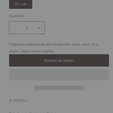
25 cm
Quantité
Réduire
Augmenter
la
la
quantité
quantité
Chaque commande est préparée avec soin, à la
de
de
main, dans notre atelier.
Cross
Cross
Stitch
Stitch
Ajouter au panier
-
-
White
White
SKU:
A-9254-L