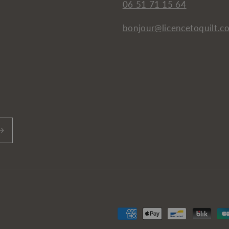
06 51 71 15 64
bonjour@licencetoquilt.c
Moyens