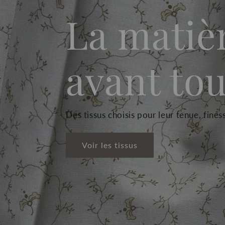
La matiè
avant tou
Des tissus choisis pour leur tenue, fines
Voir les tissus