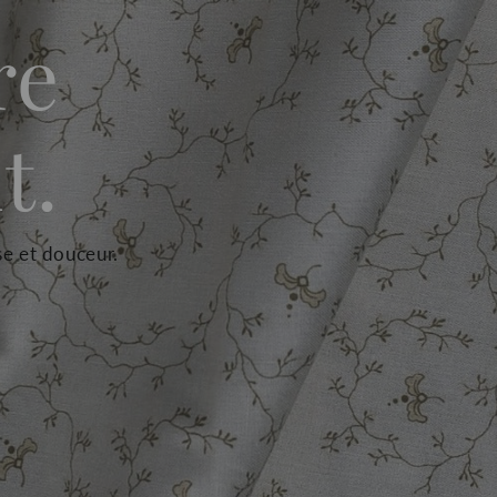
re
t.
se et douceur.