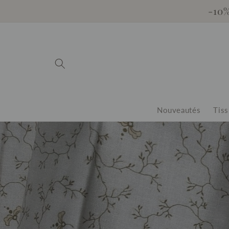
et
-10
passer
au
contenu
Nouveautés
Tiss